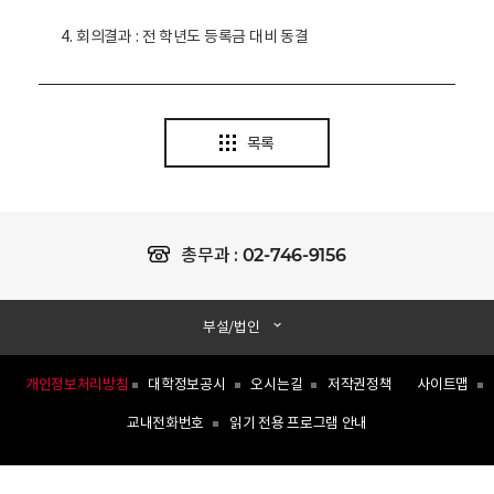
4.
회의결과
:
전 학년도 등록금 대비 동결
목록
02-746-9156
총무과 :
부설/법인
개인정보처리방침
대학정보공시
오시는길
저작권정책
사이트맵
교내전화번호
읽기 전용 프로그램 안내