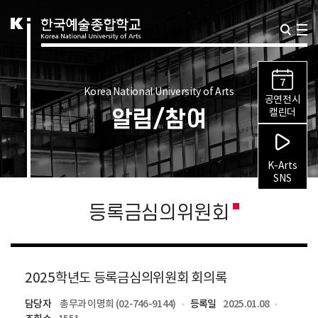
7
Korea National University of Arts
공연전시
알림/참여
캘린더
K-Arts
SNS
등록금심의위원회
2025학년도 등록금심의위원회 회의록
담당자
총무과 이명희 (02-746-9144)
등록일
2025.01.08