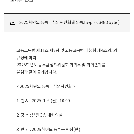
조회수
1551
2025학년도 등록금심의위원회 회의록.hwp ( 63488 byte )
고등교육법 제
11
조 제
9
항 및 고등교육법 시행령 제
4
조의
7
의
규정에 따라
2025
학년도 등록금심의위원회 회의록 및 회의결과를
붙임과 같이 공개합니다
.
< 2025
학년도 등록금심의위원회
>
1.
일 시
: 2025. 1. 6.(
월
), 10:00
2.
장 소
:
본관
3
층 대회의실
3.
안 건
: 2025
학년도 등록금 책정
(
안
)