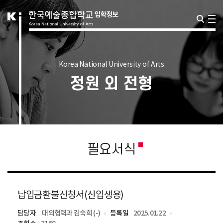
Korea National University of Arts
정원 외 전형
필요서식
납입금환불신청서(신입생용)
담당자
대외협력과 김숙희 (-)
등록일
2025.01.22