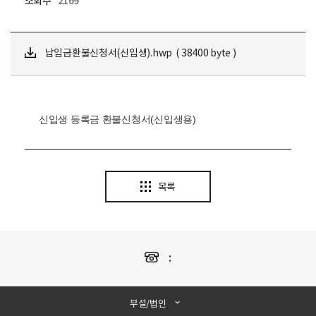
조회수
2169
납입금환불신청서(신입생).hwp ( 38400 byte )
신입생 등록금 환불신청서(신입생용)
목록
:
부설/법인