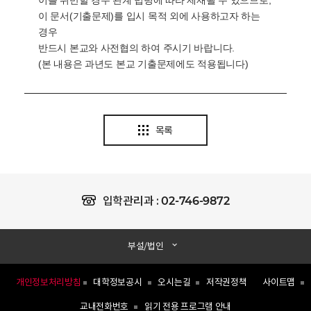
이를 위반할 경우 관계 법령에 따라 제재될 수 있으므로,
이 문서(기출문제)를 입시 목적 외에 사용하고자 하는
경우
반드시 본교와 사전협의 하여 주시기 바랍니다.
(본 내용은 과년도 본교 기출문제에도 적용됩니다)
목록
02-746-9872
입학관리과 :
부설/법인
개인정보처리방침
대학정보공시
오시는길
저작권정책
사이트맵
교내전화번호
읽기 전용 프로그램 안내