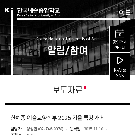
8
Korea National University of Arts
공연전시
알림/참여
캘린더
K-Arts
SNS
보도자료
한예종 예술교양학부 2025 가을 특강 개최
담당자
성상현 (02-746-9078)
등록일
2025.11.10