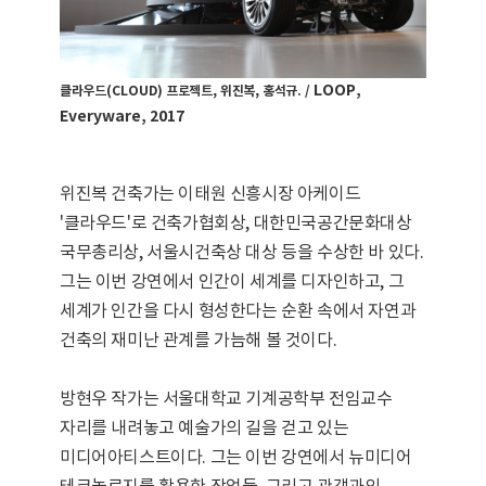
LOOP,
클라우드
(CLOUD)
프로젝트
,
위진복
,
홍석규
. /
Everyware, 2017
위진복 건축가는 이태원 신흥시장 아케이드
'
클라우드
'
로 건축가협회상
,
대한민국공간문화대상
국무총리상
,
서울시건축상 대상 등을 수상한 바 있다
.
그는 이번 강연에서 인간이 세계를 디자인하고
,
그
세계가 인간을 다시 형성한다는 순환 속에서 자연과
건축의 재미난 관계를 가늠해 볼 것이다
.
방현우 작가는 서울대학교 기계공학부 전임교수
자리를 내려놓고 예술가의 길을 걷고 있는
미디어아티스트이다
.
그는 이번 강연에서 뉴미디어