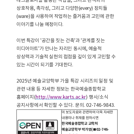
테크놀로지를 활용한 작업들
,
그리고 관객과의
상호작용
,
촉각성
,
그리고 다양한
(every)
장치들
(ware)
을 사용하여 작업하는 즐거움과 고민에 관한
이야기를 나눌 예정이다
.
이번 특강이
'
공간을 짓는 건축
'
과
'
관계를 짓는
미디어아트
'
가 만나는 자리인 동시에
,
예술적
상상력과 기술적 실현의 접점을 깊이 있게 고민할 수
있는 시간이 되기를 기대한다
.
2025
년 예술교양학부 가을 특강 시리즈의 일정 및
관련 내용 등 자세한 정보는 한국예술종합학교
홈페이지
(
http://www.karts.ac.kr
)
행사
/
소식
공지사항에서 확인할 수 있다
.
문의
. 02-746-9843.
이 보도자료와 관련하여 더욱 자세한
내용이나 취재를 원하시면
한국예술종합학교 교학처
예술교양학부 박가영
(
☎
02-746-