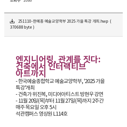
조회수
1086
251110-한예종 예술교양학부 2025 가을 특강 개최.hwp (
370688 byte )
엔지니어링
,
관계를 짓다
:
건축에서 인터랙티브
아트까지
-
한국예술종합학교 예술교양학부
, '2025
가을
특강
'
개최
-
건축가 위진복
,
미디어아티스트 방현우 강연
- 11
월
20
일
(
목
)
부터
11
월
27
일
(
목
)
까지
2
주간
매주 목요일 오후
5
시
석관캠퍼스 영상원
L114
호