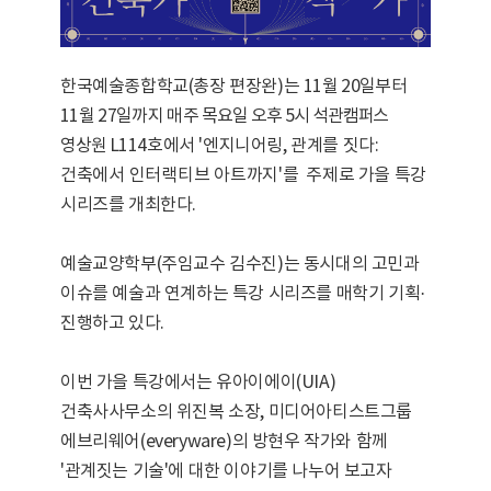
한국예술종합학교
(
총장 편장완
)
는
11
월
20
일부터
11
월
27
일까지 매주
목요일 오후
5
시 석관캠퍼스
영상원
L114
호에서
'
엔지니어링
,
관계를
짓다
:
건축에서 인터랙티브 아트까지
'
를
주제로 가을 특강
시리즈를 개최한다
.
예술교양학부
(
주임교수 김수진
)
는 동시대의 고민과
이슈를 예술과 연계하는 특강 시리즈를 매학기 기획
·
진행하고 있다
.
이번 가을 특강에서는 유아이에이
(UIA)
건축사사무소의 위진복 소장
,
미디어아티스트그룹
에브리웨어
(everyware)
의 방현우 작가와 함께
'
관계짓는 기술
'
에 대한 이야기를 나누어 보고자