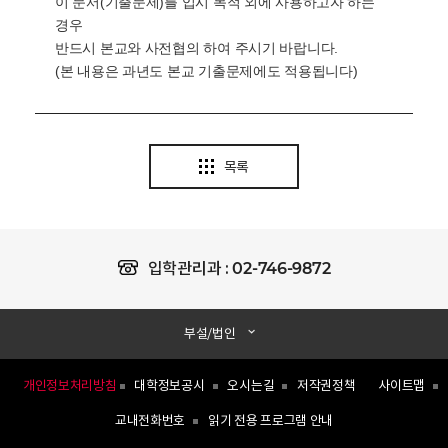
이 문서(기출문제)를 입시 목적 외에 사용하고자 하는
경우
반드시 본교와 사전협의 하여 주시기 바랍니다.
(본 내용은 과년도 본교 기출문제에도 적용됩니다)
목록
02-746-9872
입학관리과 :
부설/법인
개인정보처리방침
대학정보공시
오시는길
저작권정책
사이트맵
교내전화번호
읽기 전용 프로그램 안내