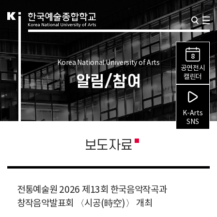
8
Korea National University of Arts
공연전시
알림/참여
캘린더
K-Arts
SNS
보도자료
전통예술원 2026 제13회 한국음악작곡과
창작음악발표회 〈시공(時空)〉 개최