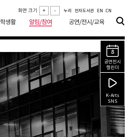
화면 크기
+
-
누리
전자도서관
EN
CN
학생활
알림/참여
공연/전시/교육
8
공연전시
캘린더
K-Arts
SNS