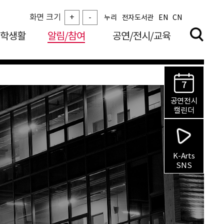
화면 크기
+
-
누리
전자도서관
EN
CN
학생활
알림/참여
공연/전시/교육
7
공연전시
캘린더
K-Arts
SNS