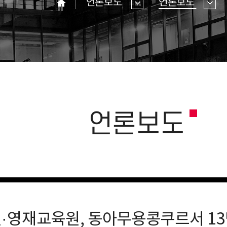
언론보도
언론보도
홈
언론보도
·영재교육원, 동아무용콩쿠르서 13