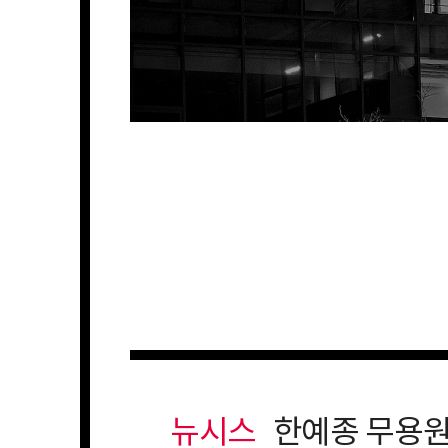
뉴시스
한예종 무용원