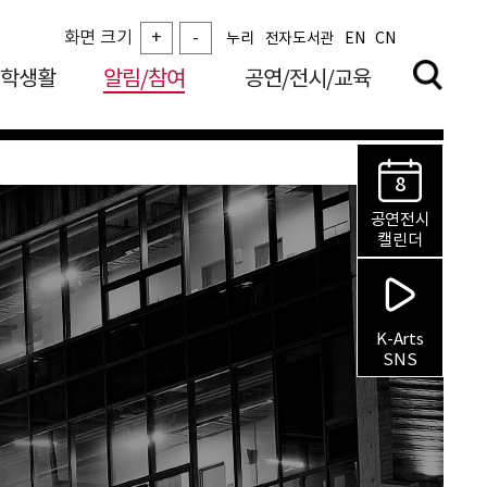
화면 크기
+
-
누리
전자도서관
EN
CN
학생활
알림/참여
공연/전시/교육
8
공연전시
캘린더
K-Arts
SNS