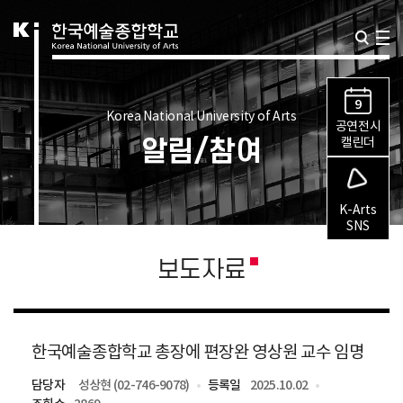
9
Korea National University of Arts
공연전시
알림/참여
캘린더
K-Arts
SNS
보도자료
한국예술종합학교 총장에 편장완 영상원 교수 임명
담당자
성상현 (02-746-9078)
등록일
2025.10.02