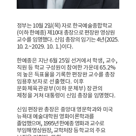
정부는
10
월
2
일
(
목
)
자로 한국예술종합학교
(
이하 한예종
)
제
10
대 총장으로
편장완 영상원
교수를 임명했다
.
신임 총장의 임기는
4
년
(2025.
10. 2.
~2029. 10. 1.)
이다
.
한예종은 지난
6
월
25
일 선거에서 학생
,
교수
,
직원 등 학교 구성원이 참여한 가운데
65.2%
의 높은 득표율을 기록한 편장완 교수를 총장
임용
후보자로 선출했다
.
이후
문화체육관광부
(
이하 문체부
)
장관의
제청을
거쳐 대통령이 신임 총장을 임명했다
.
신임 편장완 총장은 중앙대 영문학과와 미국
뉴욕대 예술대학원 영화이론
학과를
졸업했으며
, 1995
년 한예종 영화과 교수로
부임해 영상원장
,
교학처장
등
학교의 주요