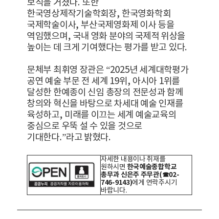
보직을 거쳤다
.
또한
한국영상제작기술학회장
,
한국영화학회
국제학술이사
,
부산국제영화제 이사 등을
역임했으며
,
국내 영화 분야의
국제적 위상을
높이는 데 크게 기여했다는 평가를 받고 있다
.
문체부 최휘영 장관은
“2025
년 세계대학평가
공연 예술 부문 전 세계
19
위
,
아시아
1
위를
달성한 한예종이 신임 총장의 전문성과 함께
창의와 혁신을 바탕으로 차세대 예술 인재를
육성하고
,
미래를 이끄는 세계 예술교육의
중심으로 우뚝 설 수 있을 것으로
기대한다
.”
라고 밝혔다
.
자세한 내용이나 취재를
한국예술종합학교
원하시면
총무과 신은주 주무관
(☎02-
746-9143)
에게 연락주시기
바랍니다.