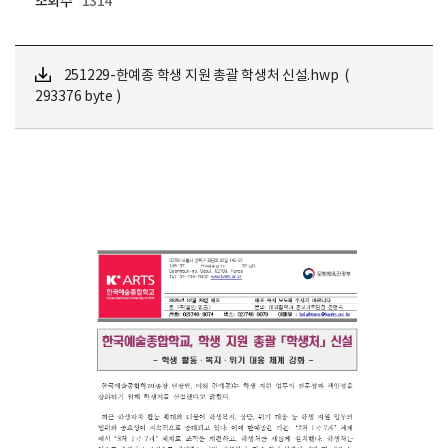
조회수
1314
251229-한예종 학생 지원 총괄 학생처 신설.hwp (
293376 byte )