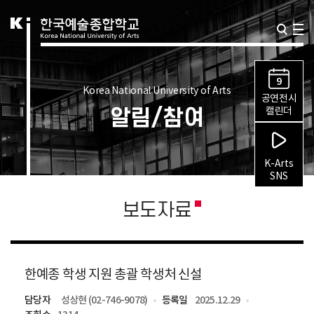
9
Korea National University of Arts
공연전시
알림/참여
캘린더
K-Arts
SNS
보도자료
한예종 학생 지원 총괄 학생처 신설
담당자
성상현 (02-746-9078)
등록일
2025.12.29