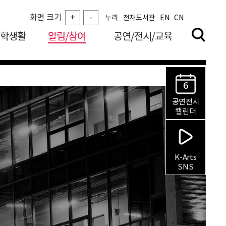
화면 크기
+
-
누리
전자도서관
EN
CN
학생활
알림/참여
공연/전시/교육
6
공연전시
캘린더
K-Arts
SNS