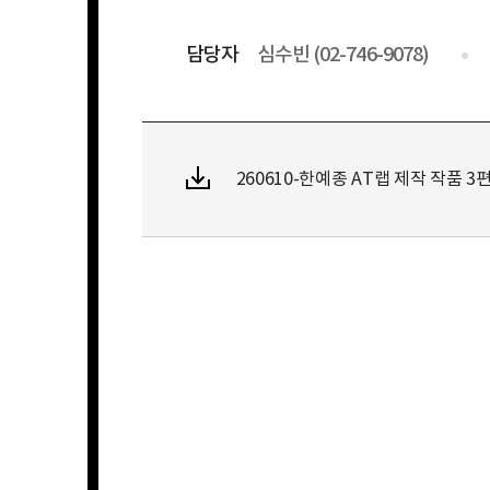
담당자
심수빈 (02-746-9078)
260610-한예종 AT랩 제작 작품 3편