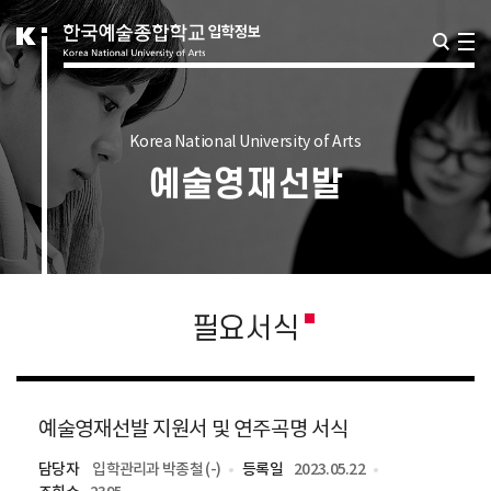
Korea National University of Arts
예술영재선발
필요서식
예술영재선발 지원서 및 연주곡명 서식
담당자
입학관리과 박종철 (-)
등록일
2023.05.22