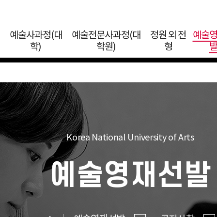
예술사과정(대
예술전문사과정(대
정원 외 전
예술
학)
학원)
형
Korea National University of Arts
예술영재선발