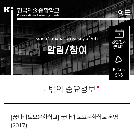
7
Korea National University of Arts
공연전시
알림/참여
캘린더
K-Arts
SNS
그 밖의 중요정보
[꿈다락토요문화학교] 꿈다락 토요문화학교 운영
(2017)