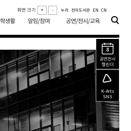
화면 크기
+
-
누리
전자도서관
EN
CN
학생활
알림/참여
공연/전시/교육
8
공연전시
캘린더
K-Arts
SNS