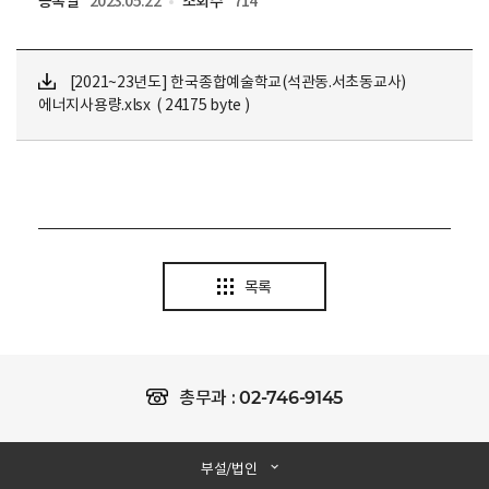
등록일
2023.05.22
조회수
714
[2021~23년도] 한국종합예술학교(석관동.서초동교사)
에너지사용량.xlsx ( 24175 byte )
목록
02-746-9145
총무과 :
부설/법인