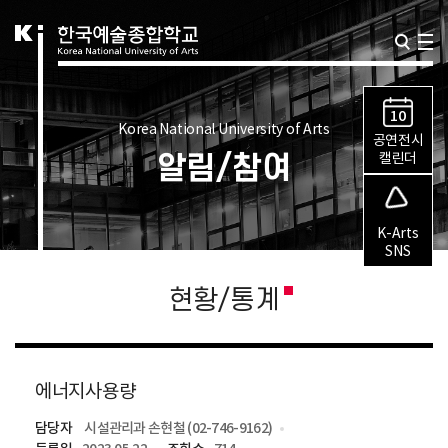
10
Korea National University of Arts
공연전시
알림/참여
캘린더
K-Arts
SNS
현황/통계
에너지사용량
담당자
시설관리과 손현철 (02-746-9162)