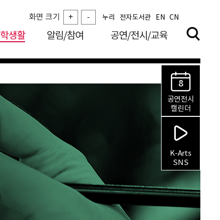
화면 크기
+
-
누리
전자도서관
EN
CN
학생활
알림/참여
공연/전시/교육
8
공연전시
캘린더
K-Arts
SNS