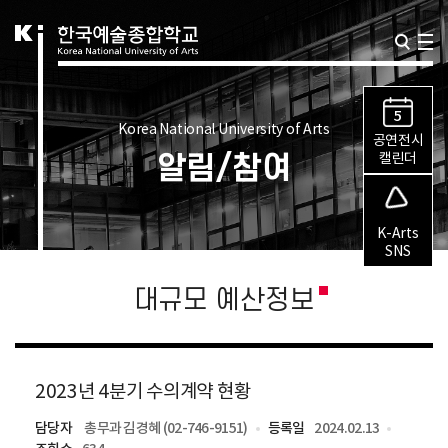
5
Korea National University of Arts
공연전시
알림/참여
캘린더
K-Arts
SNS
대규모 예산정보
2023년 4분기 수의계약 현황
담당자
총무과 김경혜 (02-746-9151)
등록일
2024.02.13