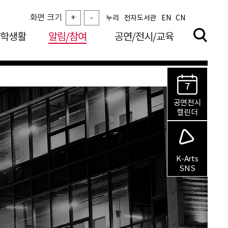
화면 크기
+
-
누리
전자도서관
EN
CN
학생활
알림/참여
공연/전시/교육
7
공연전시
캘린더
K-Arts
SNS