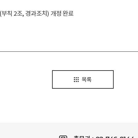
(
부칙
2
조
,
경과조치
)
개정 완료
목록