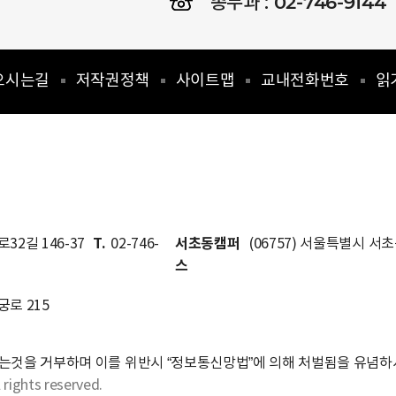
02-746-9144
총무과 :
오시는길
저작권정책
사이트맵
교내전화번호
읽
T.
서초동캠퍼
32길 146-37
02-746-
(06757) 서울특별시 서
스
궁로 215
는것을 거부하며 이를 위반시 “정보통신망법”에 의해 처벌됨을 유념하
 rights reserved.