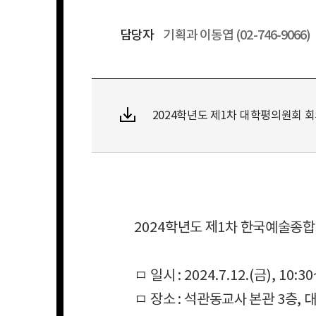
담당자
기획과 이동엽 (02-746-9066)
2024학년도 제1차 대학평의원회 회의록.p
2024
학년도 제
1
차 한국예술종합
ㅁ 일시
: 2024.7.12.(
금
), 10:3
ㅁ 장소
:
석관동교사 본관
3
층
,