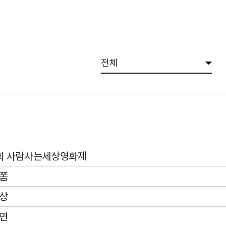
전체
회 사람사는세상영화제
니폼
수상
다연