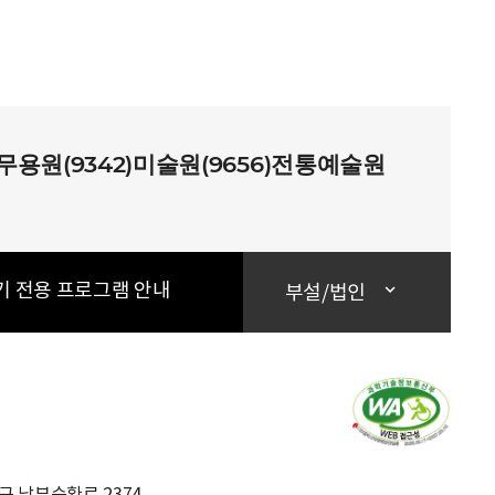
8)무용원(9342)미술원(9656)전통예술원
기 전용 프로그램 안내
부설/법인