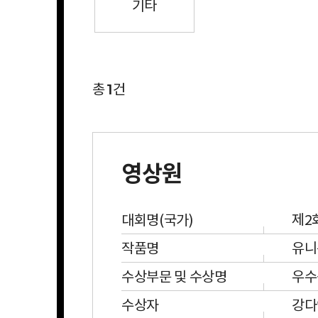
기타
1
총
건
영상원
대회명(국가)
제2
작품명
유
수상부문 및 수상명
우
수상자
강