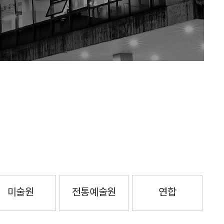
미술원
전통예술원
연합