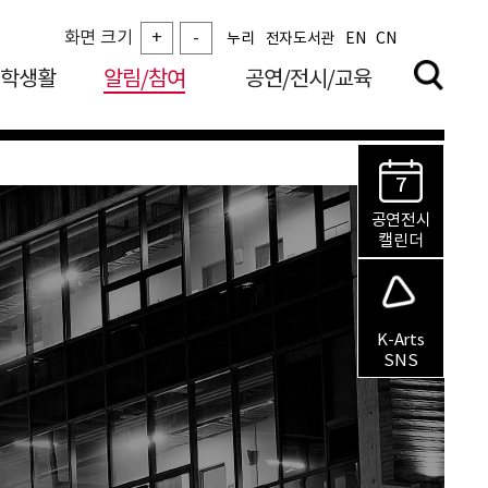
화면 크기
+
-
누리
전자도서관
EN
CN
학생활
알림/참여
공연/전시/교육
7
공연전시
캘린더
K-Arts
SNS