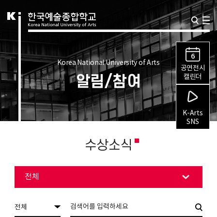
6
Korea National University of Arts
공연전시
알림/참여
캘린더
K-Arts
SNS
수상소식
전체
전체