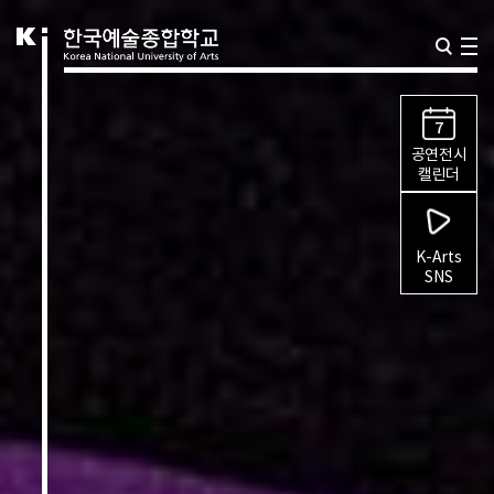
7
공연전시
캘린더
K-Arts
SNS