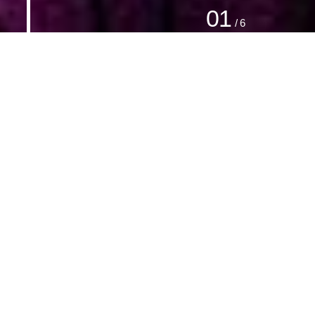
2
/ 6
Newsroom
More
N
한예종 전임교원 5명 신규 임용
2026.08.03
N
한예종 AT랩 트로픽 제30회 판타지아 국
제영화제 단편부문 최우수 촬영상