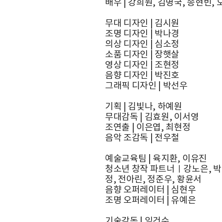
배우 | 강희원, 김명국, 송현빈,
무대 디자인 | 김시원
조명 디자인 | 박나경
의상 디자인 | 심소정
소품 디자인 | 장햇살
영상 디자인 | 조현정
음향 디자인 | 박진호
그래픽 디자인 | 박선우
기획 | 김빛나, 하예원
무대감독 | 김효원, 이서영
조연출 | 이은엽, 최현정
음악 조감독 | 전우철
예술교육팀 | 육지환, 이유진
청소년 창작 파트너ㅣ강노은, 박민
정, 전아린, 정준우, 황윤서
음향 오퍼레이터 | 심현우
조명 오퍼레이터 | 유예은
기술감독 | 임건수