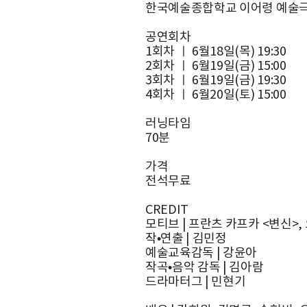
한국예술종합학교 이어령 예술
공연회차
1회차 ㅣ 6월18일(목) 19:30
2회차 ㅣ 6월19일(금) 15:00
3회차 ㅣ 6월19일(금) 19:30
4회차 ㅣ 6월20일(토) 15:00
러닝타임
70분
가격
전석무료
CREDIT
모티브 | 프란츠 카프카 <변신>
작•연출 | 김민정
예술교육감독 | 강윤아
작곡•음악 감독 | 김아람
드라마터그 | 민현기