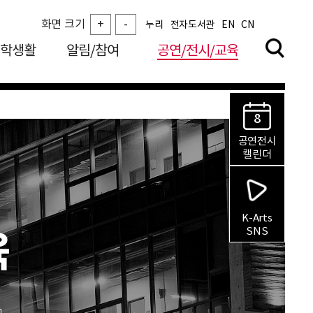
화면 크기
+
-
누리
전자도서관
EN
CN
학생활
알림/참여
공연/전시/교육
8
공연전시
캘린더
K-Arts
SNS
육