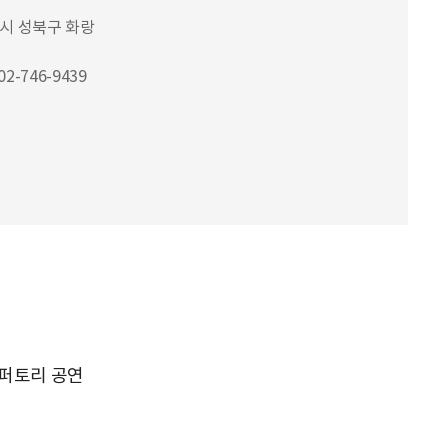
별시 성북구 화랑
 02-746-9439
교
레퍼토리 공연