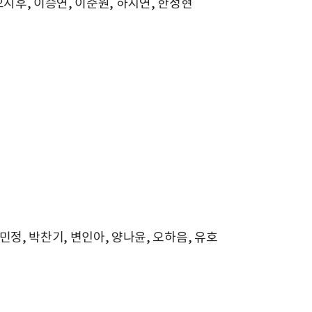
 오시후, 이승연, 이준원, 하지연, 한성현
정, 박찬기, 변인아, 양나윤, 오하음, 유호