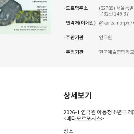
· 도로명주소
(02789) 서울특
로32길 146-37
· 연락처(이메일)
@karts.morph /
· 주관기관
연극원
· 주최기관
한국예술종합학
상세보기
2026-1 연극원 아동청소년극 
<메타모르포시스>
장소