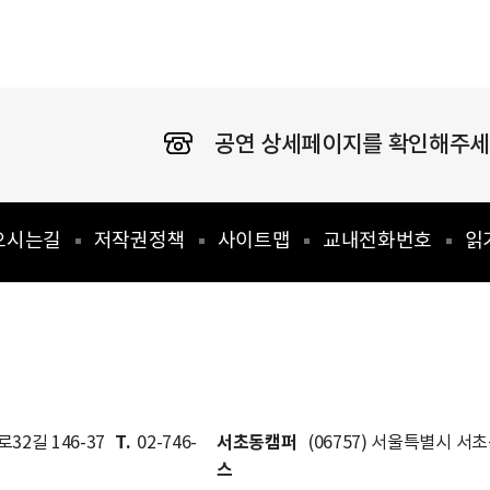
공연 상세페이지를 확인해주세요
오시는길
저작권정책
사이트맵
교내전화번호
읽
T.
서초동캠퍼
32길 146-37
02-746-
(06757) 서울특별시 서
스