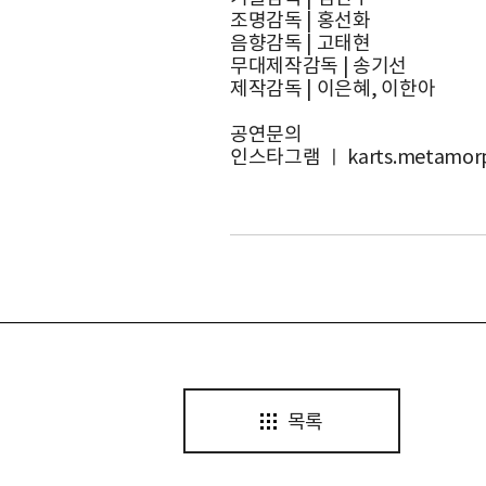
조명감독 | 홍선화
음향감독 | 고태현
무대제작감독 | 송기선
제작감독 | 이은혜, 이한아
공연문의
인스타그램 ㅣ karts.metamor
목록