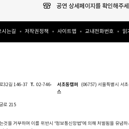
공연 상세페이지를 확인해주세요
오시는길
저작권정책
사이트맵
교내전화번호
읽
T.
서초동캠퍼
32길 146-37
02-746-
(06757) 서울특별시 서
스
궁로 215
는것을 거부하며 이를 위반시 “정보통신망법”에 의해 처벌됨을 유념하