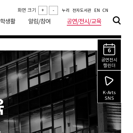
화면 크기
+
-
누리
전자도서관
EN
CN
학생활
알림/참여
공연/전시/교육
6
공연전시
캘린더
K-Arts
SNS
육