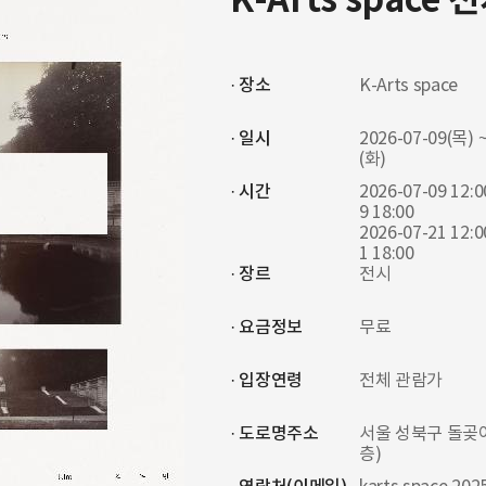
K-Arts space
· 장소
K-Arts space
· 일시
2026-07-09(목) ~
(화)
· 시간
2026-07-09 12:0
9 18:00
2026-07-21 12:0
1 18:00
· 장르
전시
· 요금정보
무료
· 입장연령
전체 관람가
· 도로명주소
서울 성북구 돌곶이로
층)