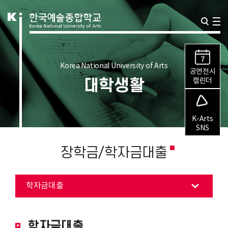
7
Korea National University of Arts
공연전시
대학생활
캘린더
K-Arts
SNS
장학금/학자금대출
학자금대출
학자금대출