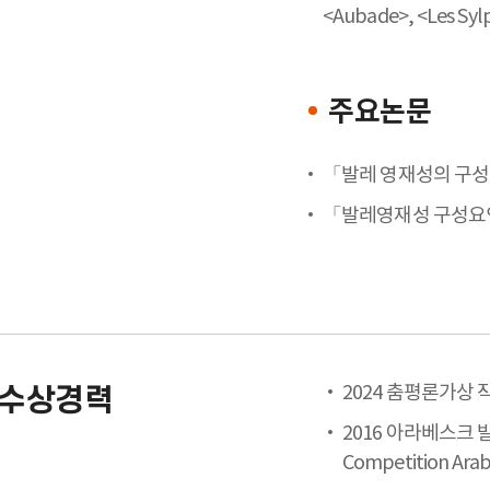
<Aubade>, <Les Sylp
주요논문
「발레 영재성의 구
「발레영재성 구성요인
2024 춤평론가상 
수상경력
2016 아라베스크 발레
Competition A