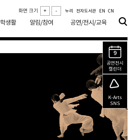
화면 크기
+
-
누리
전자도서관
EN
CN
학생활
알림/참여
공연/전시/교육
9
공연전시
캘린더
K-Arts
SNS