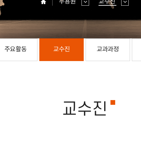
무용원
교수진
홈
주요활동
교수진
교과과정
교수진