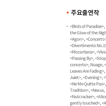
주요출연작
<Birds of Paradise>,
the Glow of the Ni
<Agon>, <Concerto B
<Divertimento No.1
<Mozartiana>, <Viva
<Passing By>, <Stop 
concerto>, Nuage, 
Leaves Are Fading>
Juiet>, <Evening>, <
<Ne Me Quitte Pas>,
Tradition>, <Nexus,
<Nutcracker>, <Alic
gently touched>, <