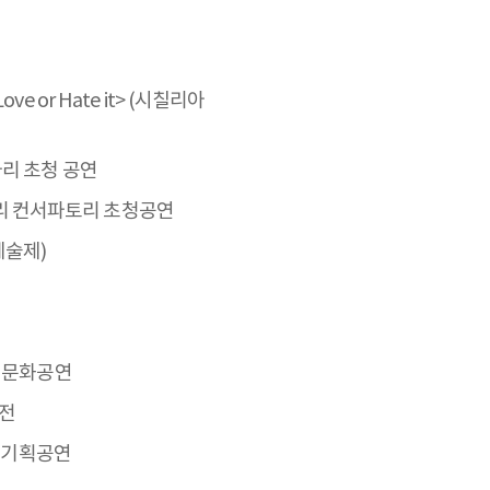
e or Hate it> (시칠리아
le 파리 초청 공연
y 파리 컨서파토리 초청공연
예술제)
 문화공연
가전
날 기획공연