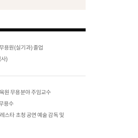
무용원(실기과) 졸업
사)
육원 무용분야 주임교수
역무용수
레스타 초청 공연 예술 감독 및