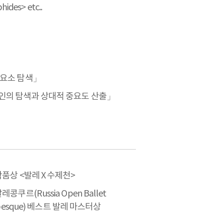
hides> etc..
성요소 탐색」
의 탐색과 상대적 중요도 산출」
작품상 <발레 X 수제천>
콩쿠르(Russia Open Ballet
rabesque) 베스트 발레 마스터상