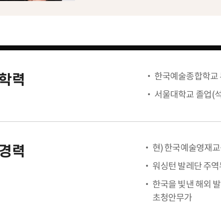
한국예술종합학교 
학력
서울대학교 졸업(석
현) 한국예술영재교
경력
워싱턴 발레단 주
한국을 빛낸 해외 발
초청안무가