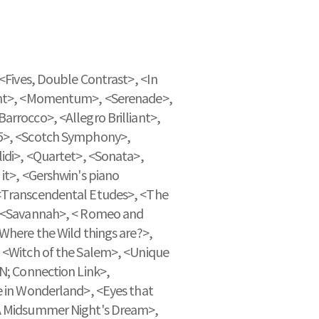
 <Fives, Double Contrast>, <In
ght>, <Momentum>, <Serenade>,
arrocco>, <Allegro Brilliant>,
5>, <Scotch Symphony>,
lidi>, <Quartet>, <Sonata>,
it>, <Gershwin's piano
<Transcendental Etudes>, <The
, <Savannah>, < Romeo and
Where the Wild things are?>,
 <Witch of the Salem>, <Unique
 N; Connection Link>,
e in Wonderland>, <Eyes that
A Midsummer Night's Dream>,