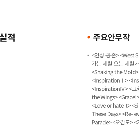
주요안무작
실적
<인상·공존> <West Sid
가는 세월 오는 세월> <Viv
<Shaking the Mold
<InspirationⅠ> <In
<InspirationⅣ> <
the Wings> <Grace!>
<Love or hate it> <
These Days> <Re-
Parade> <오감도> 