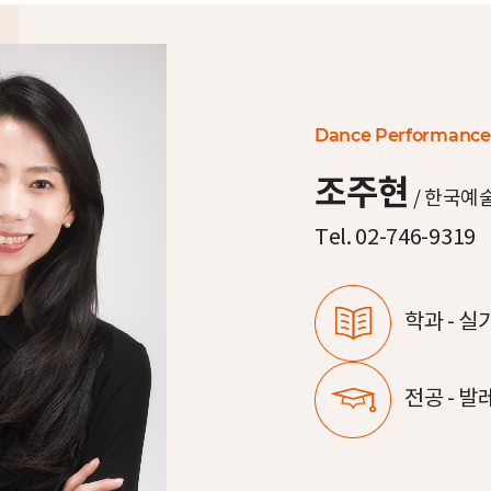
Dance Performance
조주현
/
한국예
Tel. 02-746-9319
학과 -
실
전공 -
발