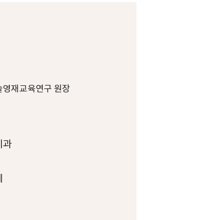
술영재교육연구 원장
기과
레