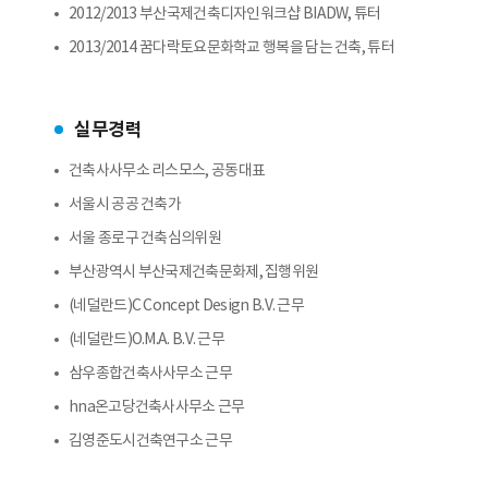
2012/2013 부산국제건축디자인워크샵 BIADW, 튜터
2013/2014 꿈다락토요문화학교 행복을 담는 건축, 튜터
실무경력
건축사사무소 리스모스, 공동대표
서울시 공공 건축가
서울 종로구 건축심의위원
부산광역시 부산국제건축문화제, 집행위원
(네덜란드)C Concept Design B.V. 근무
(네덜란드)O.M.A. B.V. 근무
삼우종합건축사사무소 근무
hna온고당건축사사무소 근무
김영준도시건축연구소 근무