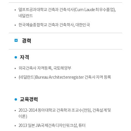
델프트공과대학교 건축과 건축석사(Cum Laude 최우수졸업),
네덜란드
한국예술종합학교 건축과 건축학사, 대한민국
경력
자격
외국건축사 자격등록, 국토해양부
(네덜란드)Bureau Architectenregister 건축사 자격 등록
교육경력
2012-2014 동아대학교 건축학과 조교수(전임, 건축설계 및
이론)
2013 일본 JIA국제건축디자인워크샵, 튜터