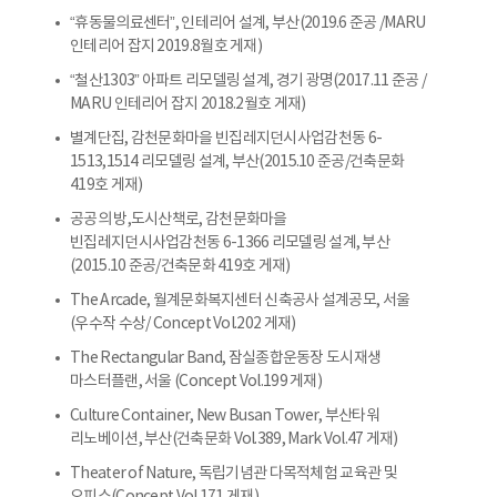
“휴동물의료센터”, 인테리어 설계, 부산(2019.6 준공 /MARU
인테리어 잡지 2019.8월호 게재)
“철산1303” 아파트 리모델링 설계, 경기 광명(2017.11 준공 /
MARU 인테리어 잡지 2018.2월호 게재)
별계단집, 감천문화마을 빈집레지던시사업감천동 6-
1513,1514 리모델링 설계, 부산(2015.10 준공/건축문화
419호 게재)
공공의 방,도시산책로, 감천문화마을
빈집레지던시사업감천동 6-1366 리모델링 설계, 부산
(2015.10 준공/건축문화 419호 게재)
The Arcade, 월계문화복지센터 신축공사 설계공모, 서울
(우수작 수상/ Concept Vol.202 게재)
The Rectangular Band, 잠실종합운동장 도시재생
마스터플랜, 서울 (Concept Vol.199 게재)
Culture Container, New Busan Tower, 부산타워
리노베이션, 부산(건축문화 Vol.389, Mark Vol.47 게재)
Theater of Nature, 독립기념관 다목적체험 교육관 및