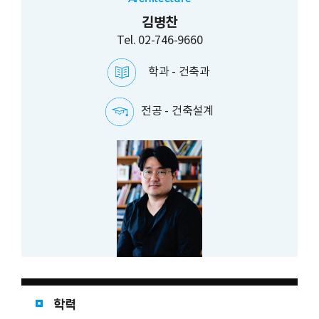
김병찬
Tel. 02-746-9660
학과 -
건축과
전공 -
건축설계
학력