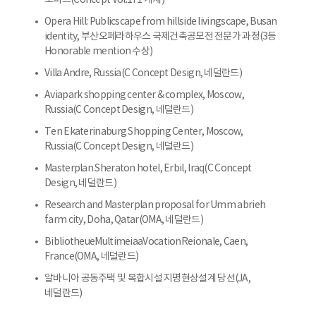
오피스(Concept Vol.171 게재)
Opera Hill: Publicscape from hillside livingscape, Busan
identity, 부산오페라하우스 국제건축공모전 전문가 과정(3등
Honorable mention 수상)
Villa Andre, Russia(C Concept Design, 네덜란드)
Aviapark shopping center & complex, Moscow,
Russia(C Concept Design, 네덜란드)
Ten Ekaterinaburg Shopping Center, Moscow,
Russia(C Concept Design, 네덜란드)
Masterplan Sheraton hotel, Erbil, Iraq(C Concept
Design, 네덜란드)
Research and Masterplan proposal for Umm abrieh
farm city, Doha, Qatar(OMA, 네덜란드)
BibliotheueMultimeiaaVocationReionale, Caen,
France(OMA, 네덜란드)
알바니아 공동주택 및 복합시설 지명현상설계 당선(JA,
네덜란드)