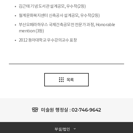
김근태 기념 도서관 설계공모, 우수작(2등)
월계문화복지센터 신축공사 설계공모, 우수작(2등)
부산오페라하우스 국제건축공모전 전문가 과정, Honorable
mention (3등)
2012 동아대학교 우수강의교수 표창
목록
02-746-9642
미술원 행정실 :
부설/법인