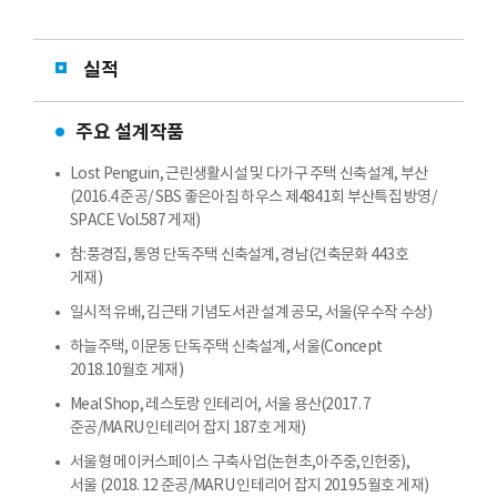
실적
주요 설계작품
Lost Penguin, 근린생활시설 및 다가구 주택 신축설계, 부산
(2016.4 준공/ SBS 좋은아침 하우스 제4841회 부산특집 방영/
SPACE Vol.587 게재)
참:풍경집, 통영 단독주택 신축설계, 경남(건축문화 443호
게재)
일시적 유배, 김근태 기념도서관 설계 공모, 서울(우수작 수상)
하늘주택, 이문동 단독주택 신축설계, 서울(Concept
2018.10월호 게재)
Meal Shop, 레스토랑 인테리어, 서울 용산(2017. 7
준공/MARU 인테리어 잡지 187호 게재)
서울형 메이커스페이스 구축사업(논현초,아주중,인헌중),
서울 (2018. 12 준공/MARU 인테리어 잡지 2019.5월호 게재)