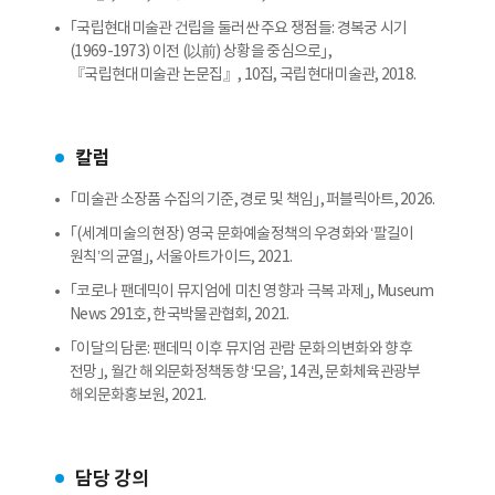
｢국립현대미술관 건립을 둘러싼 주요 쟁점들: 경복궁 시기
(1969-1973) 이전 (以前) 상황을 중심으로｣,
『국립현대미술관 논문집』, 10집, 국립현대미술관, 2018.
칼럼
｢미술관 소장품 수집의 기준, 경로 및 책임｣, 퍼블릭아트, 2026.
｢(세계미술의 현장) 영국 문화예술정책의 우경화와 ‘팔길이
원칙’의 균열｣, 서울아트가이드, 2021.
｢코로나 팬데믹이 뮤지엄에 미친 영향과 극복 과제｣, Museum
News 291호, 한국박물관협회, 2021.
｢이달의 담론: 팬데믹 이후 뮤지엄 관람 문화의 변화와 향후
전망｣, 월간 해외문화정책동향 ‘모음’, 14권, 문화체육관광부
해외문화홍보원, 2021.
담당 강의