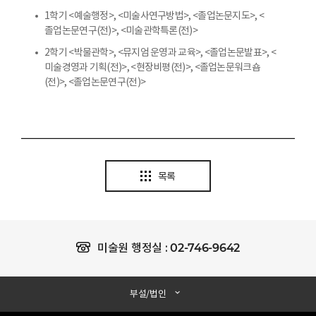
1학기 <예술행정>, <미술사연구방법>, <졸업논문지도>, <
졸업논문연구(전)>, <미술관학특론(전)>
2학기 <박물관학>, <뮤지엄 운영과 교육>, <졸업논문발표>, <
미술경영과 기획(전)>, <현장비평(전)>, <졸업논문워크숍
(전)>, <졸업논문연구(전)>
목록
02-746-9642
미술원 행정실 :
부설/법인