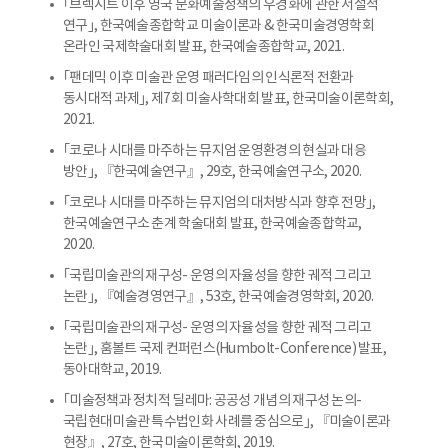
｢브렉시트 이후 영국 문화예술정책의 우경화에 관한 서설적
연구｣, 한국예술종합학교 미술이론과 & 한국미술경영학회
온라인 국제학술대회 발표, 한국예술종합학교, 2021.
｢팬데믹 이후 미술관 운영 패러다임의 인식론적 전환과
동시대적 과제｣, 제7회 미술사학대회 발표, 한국미술이론학회,
2021.
｢코로나 시대를 마주하는 뮤지엄 운영환경의 현실과 대응
방안｣, 『한국예술연구』, 29호, 한국예술연구소, 2020.
｢코로나 시대를 마주하는 뮤지엄의 대처방식과 향후 전망｣,
한국예술연구소 춘계 학술대회 발표, 한국예술종합학교,
2020.
｢국립미술관의 재구성- 운영의 자율성을 향한 궤적 그리고
논란｣, 『예술경영연구』, 53호, 한국예술경영학회, 2020.
｢국립미술관의 재구성- 운영의 자율성을 향한 궤적 그리고
논란｣, 훔볼트 국제 컨퍼런스(Humbolt-Conference) 발표,
동아대학교, 2019.
｢미술정책과 정치적 딜레마: 공공성 개념의 재구성 논의-
국립현대미술관 특수법인화 사례를 중심으로｣, 『미술이론과
현장』, 27호, 한국미술이론학회, 2019.