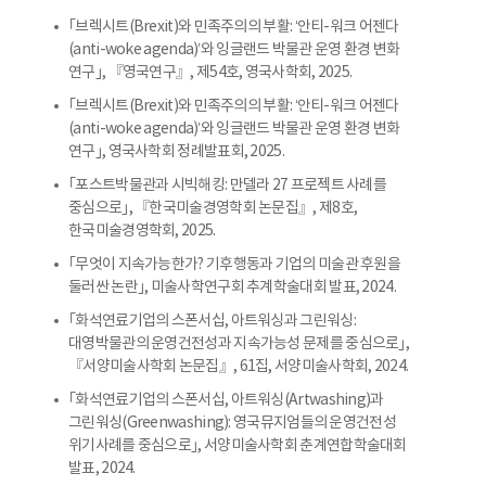
｢브렉시트(Brexit)와 민족주의의 부활: ‘안티-워크 어젠다
(anti-woke agenda)’와 잉글랜드 박물관 운영 환경 변화
연구｣, 『영국연구』, 제54호, 영국사학회, 2025.
｢브렉시트(Brexit)와 민족주의의 부활: ‘안티-워크 어젠다
(anti-woke agenda)’와 잉글랜드 박물관 운영 환경 변화
연구｣, 영국사학회 정례발표회, 2025.
｢포스트박물관과 시빅해킹: 만델라 27 프로젝트 사례를
중심으로｣, 『한국미술경영학회 논문집』, 제8호,
한국미술경영학회, 2025.
｢무엇이 지속가능한가? 기후행동과 기업의 미술관 후원을
둘러싼 논란｣, 미술사학연구회 추계학술대회 발표, 2024.
｢화석연료기업의 스폰서십, 아트워싱과 그린워싱:
대영박물관의 운영건전성과 지속가능성 문제를 중심으로｣,
『서양미술사학회 논문집』, 61집, 서양미술사학회, 2024.
｢화석연료기업의 스폰서십, 아트워싱(Artwashing)과
그린워싱(Greenwashing): 영국뮤지엄들의 운영건전성
위기사례를 중심으로｣, 서양미술사학회 춘계연합학술대회
발표, 2024.