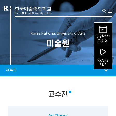
9
Korea National University of Arts
공연전시
미술원
캘린더
K-Arts
SNS
교수진
교수진
Art Theory