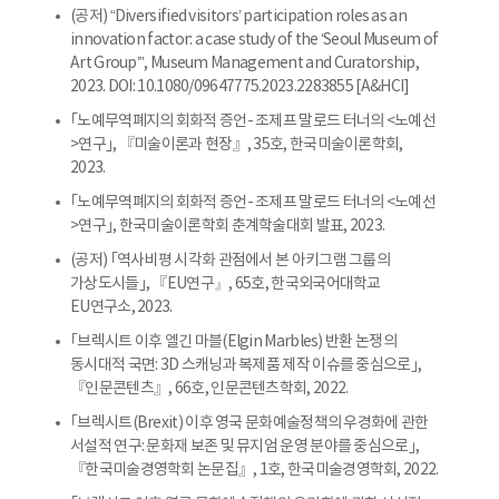
(공저) “Diversified visitors’ participation roles as an
innovation factor: a case study of the ‘Seoul Museum of
Art Group’”, Museum Management and Curatorship,
2023. DOI: 10.1080/09647775.2023.2283855 [A&HCI]
｢노예무역폐지의 회화적 증언- 조제프 말로드 터너의 <노예선
>연구｣, 『미술이론과 현장』, 35호, 한국미술이론학회,
2023.
｢노예무역폐지의 회화적 증언- 조제프 말로드 터너의 <노예선
>연구｣, 한국미술이론학회 춘계학술대회 발표, 2023.
(공저) ｢역사비평 시각화 관점에서 본 아키그램 그룹의
가상도시들｣, 『EU연구』, 65호, 한국외국어대학교
EU연구소, 2023.
｢브렉시트 이후 엘긴 마블(Elgin Marbles) 반환 논쟁의
동시대적 국면: 3D 스캐닝과 복제품 제작 이슈를 중심으로｣,
『인문콘텐츠』, 66호, 인문콘텐츠학회, 2022.
｢브렉시트(Brexit) 이후 영국 문화예술정책의 우경화에 관한
서설적 연구: 문화재 보존 및 뮤지엄 운영 분야를 중심으로｣,
『한국미술경영학회 논문집』, 1호, 한국미술경영학회, 2022.