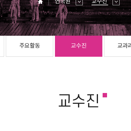
연극원
교수진
홈
주요활동
교수진
교과
교수진