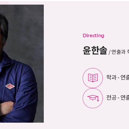
Directing
윤한솔
/
연출과 
학과 -
연
전공 -
연