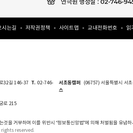
02-746-94
연극원 행정실 :
오시는길
저작권정책
사이트맵
교내전화번호
읽
T.
서초동캠퍼
32길 146-37
02-746-
(06757) 서울특별시 서
스
궁로 215
는것을 거부하며 이를 위반시 “정보통신망법”에 의해 처벌됨을 유념하
 rights reserved.