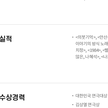
<의붓기억>, <안산
실적
이야기의 방식 노래의
치정>, <1984>, 
않은, 나혜석>, <
대한민국 연극대상 
수상경력
김상열 연극상