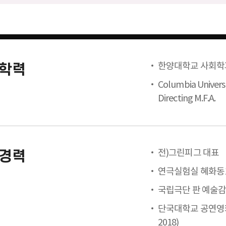
한양대학교 사회학
학력
Columbia Universi
Directing M.F.A.
전)그린피그 대표
경력
연극실험실 혜화동1
국립극단 판 예술
단국대학교 공연영화
2018)