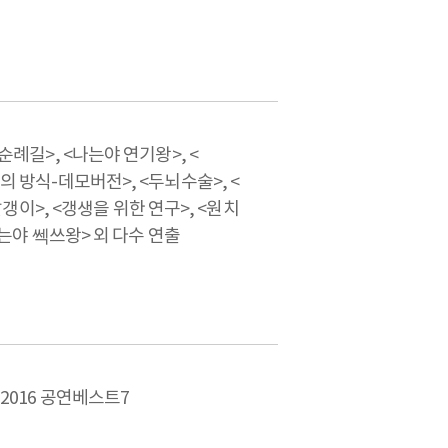
순례길>, <나는야 연기왕>, <
 방식-데모버전>, <두뇌수술>, <
<빨갱이>, <갱생을 위한 연구>, <원치
나는야 쎅쓰왕> 외 다수 연출
2016 공연베스트7