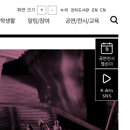
화면 크기
+
-
누리
전자도서관
EN
CN
학생활
알림/참여
공연/전시/교육
9
공연전시
캘린더
K-Arts
SNS